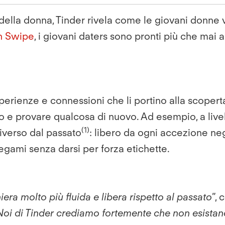
ella donna, Tinder rivela come le giovani donne vi
in Swipe
, i giovani daters sono pronti più che mai 
perienze e connessioni che li portino alla scoperta
co e provare qualcosa di nuovo. Ad esempio, a live
(1)
diverso dal passato
: libero da ogni accezione ne
legami senza darsi per forza etichette.
era molto più fluida e libera rispetto al passato
”,
Noi di Tinder crediamo fortemente che non esistano 