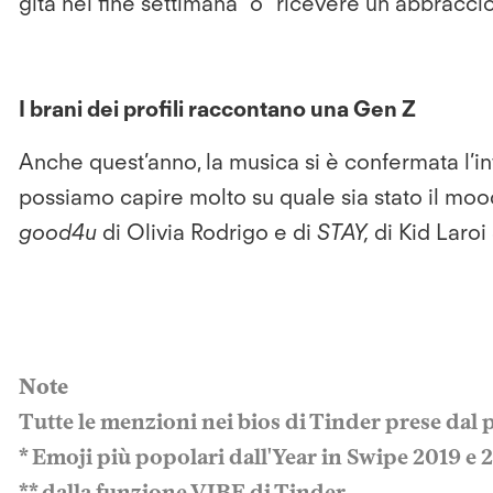
gita nel fine settimana” o "ricevere un abbracci
I brani dei profili raccontano una Gen Z
Anche quest’anno, la musica si è confermata l’int
possiamo capire molto su quale sia stato il moo
good4u
di Olivia Rodrigo e di
STAY,
di Kid Laroi 
Note
Tutte le menzioni nei bios di Tinder prese dal
* Emoji più popolari dall'Year in Swipe 2019 e
** dalla funzione VIBE di Tinder