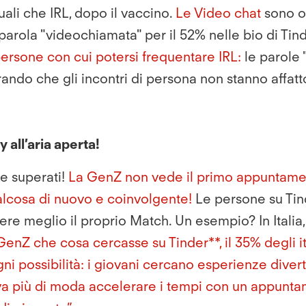
tuali che IRL, dopo il vaccino.
Le
Video chat
sono or
rola "videochiamata" per il 52% nelle bio di Tinde
rsone con cui potersi frequentare IRL:
le parole 
trando che gli incontri di persona non stanno affa
all’aria aperta!
e superati!
La GenZ non vede il primo appuntamen
alcosa di nuovo e coinvolgente!
Le persone su Tin
cere meglio il proprio Match. Un esempio? In Italia
enZ che cosa cercasse su Tinder**, il 35% degli it
ni possibilità:
i giovani cercano esperienze diver
va più di moda accelerare i tempi con un appunta